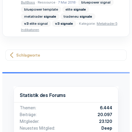
BullBoss
Ressource
7 Mai 2018
bluepower signal
bluepower template
elite
signale
metatrader
signale
tradeneu
signale
v3
elite signal
v3
signale
Kategorie:
Metatrader 5
Indikatoren
Schlagworte
Statistik des Forums
Themen
6.444
Beiträge
20.097
Mitglieder
23.120
Neuestes Mitglied
Deep