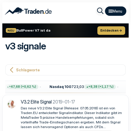
.
Traden
de
BullPower V7 ist da
Entdecken →
NEU
v3 signale
Schlagworte
64
Nasdaq 100
723,03
Go
+47,68 (+0,62 %)
+8,38 (+1,17 %)
V3.2 Elite Signal
2019-01-17
Das neue V3.2 Elite Signal (Release: 07.05.2018) ist ein von
Traden.EU entwickelter Signalindikator. Dieser Indikator gibt im
MetaTrader 5 präzise Handelsempfehlungen, sobald sich
vorteilhafte Trade-Einstiegschancen ergeben. Mit dem Signal
lassen sich hervorragend Optionen als auch CFDs...