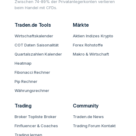
Zwischen 74-89% der Privatanlegerkonten verlieren
beim Handel mit CFDs.
Traden.de Tools
Märkte
Wirtschaftskalender
Aktien
Indizes
Krypto
COT Daten
Saisonalität
Forex
Rohstoffe
Quartalszahlen Kalender
Makro & Wirtschaft
Heatmap
Fibonacci Rechner
Pip Rechner
Währungsrechner
Trading
Community
Broker Topliste
Broker
Traden.de News
Finfluencer & Coaches
Trading Forum
Kontakt
Trading lernen