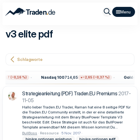
.
Traden
de
v3 elite pdf
Schlagworte
Nasdaq 100
714,65
Gold
4.31
2,17 (−0,16 %)
−2,65 (−0,37 %)
Strategieanleitung (PDF) Traden.EU Premiums
2017-
11-05
Hallo lieber Traden.EU Trader, Raman hat eine 8 seitige PDF für
die Traden.EU Community erstellt, in der er eine detaillierte
Strategieanleitung mit dem Binary BluePower Template V3
beschreibt. Edit: Diese Strategie ist auch für das BullPower
Template anwendbar! Mit diesem Wissen kommst Du...
BullBoss
Ressource
5 Nov. 2017
binäre optionen anleitung
binäre optionen
pdf