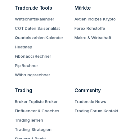
Traden.de Tools
Märkte
Wirtschaftskalender
Aktien
Indizes
Krypto
COT Daten
Saisonalität
Forex
Rohstoffe
Quartalszahlen Kalender
Makro & Wirtschaft
Heatmap
Fibonacci Rechner
Pip Rechner
Währungsrechner
Trading
Community
Broker Topliste
Broker
Traden.de News
Finfluencer & Coaches
Trading Forum
Kontakt
Trading lernen
Trading-Strategien
Steuern & Recht