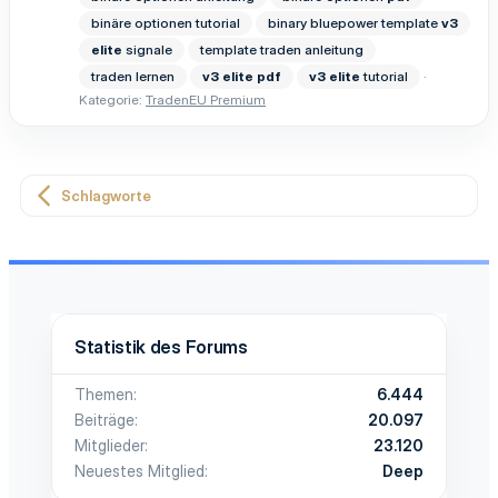
binäre optionen tutorial
binary bluepower template
v3
elite
signale
template traden anleitung
traden lernen
v3
elite
pdf
v3
elite
tutorial
Kategorie:
TradenEU Premium
Schlagworte
Statistik des Forums
Themen
6.444
Beiträge
20.097
Mitglieder
23.120
Neuestes Mitglied
Deep