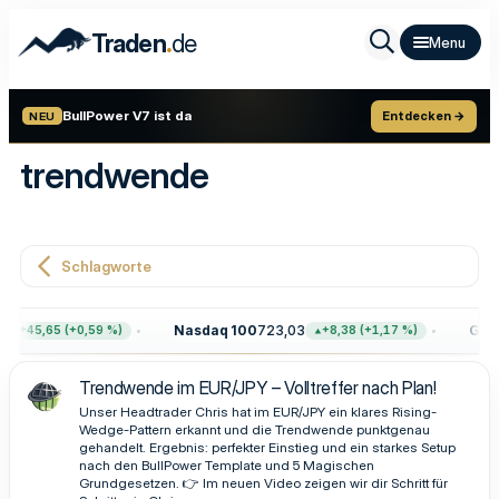
.
Traden
de
BullPower V7 ist da
Entdecken →
NEU
trendwende
Schlagworte
Nasdaq 100
723,03
Gold
+45,65 (+0,59 %)
+8,38 (+1,17 %)
Trendwende im EUR/JPY – Volltreffer nach Plan!
Unser Headtrader Chris hat im EUR/JPY ein klares Rising-
Wedge-Pattern erkannt und die Trendwende punktgenau
gehandelt. Ergebnis: perfekter Einstieg und ein starkes Setup
nach den BullPower Template und 5 Magischen
Grundgesetzen. 👉 Im neuen Video zeigen wir dir Schritt für