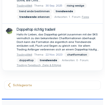
Schritt, wie Chris...
TradingWelt
Thema
30 Sep. 2025
rising wedge
trend ende bestimmen
trendwende
trendwende
erkennen
Antworten: 1
Forum:
Forex
Doppeltop richtig traden!
Hallo ihr Lieben, das Doppeltop gehört zusammen mit der SKS
vermutlich zu den bekanntesten Chartformationen überhaupt.
Doch kann die Formation die eigentlich eine Trendwende
einläuten soll, Fluch und Segen zu gleich sein. Vor allem
Trading Anfänger verbrennen sich an einem Doppeltop häufig...
TradingWelt
Thema
22 Nov. 2023
chartformation
doppeltop
trendwende
Antworten: 0
Forum:
Trading-Tagebuch, Ziele & Erfolge
Schlagworte