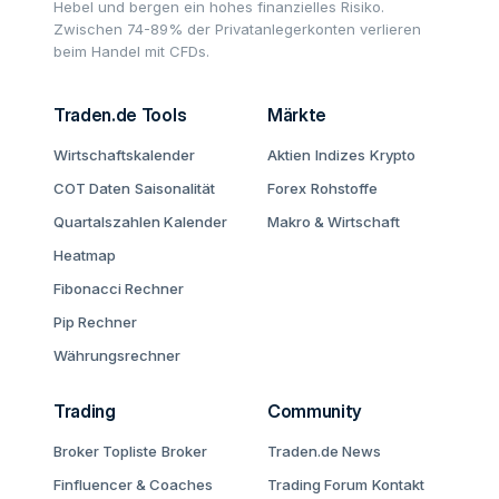
Hebel und bergen ein hohes finanzielles Risiko.
Zwischen 74-89% der Privatanlegerkonten verlieren
beim Handel mit CFDs.
Traden.de Tools
Märkte
Wirtschaftskalender
Aktien
Indizes
Krypto
COT Daten
Saisonalität
Forex
Rohstoffe
Quartalszahlen Kalender
Makro & Wirtschaft
Heatmap
Fibonacci Rechner
Pip Rechner
Währungsrechner
Trading
Community
Broker Topliste
Broker
Traden.de News
Finfluencer & Coaches
Trading Forum
Kontakt