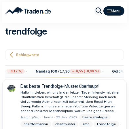
.
Traden
de
trendfolge
Schlagworte
Nasdaq 100
717,30
Gold
4.342
97 (−0,17 %)
−6,55 (−0,90 %)
Das beste Trendfolge-Muster überhaupt!
Hallo ihr Lieben, wir uns in den letzten Tagen intensiv mit einer
Chartformation beschäftigt, die unserer Meinung nach noch
viel zu wenig Aufmerksamkeit bekommt, dem Equal High
Sweep Pattern. In unserem neuen YouTube Video zeigen wir
anhand konkreter Marktbeispiele, warum uns genau diese...
TradingWelt
Thema
22 Jan. 2026
beste strategie
chartformation
chartmuster
smc
trendfolge