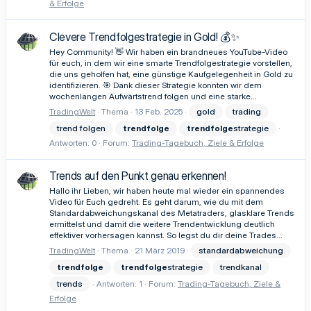
& Erfolge
Clevere Trendfolgestrategie in Gold! 💰✨
Hey Community! 👋 Wir haben ein brandneues YouTube-Video
für euch, in dem wir eine smarte Trendfolgestrategie vorstellen,
die uns geholfen hat, eine günstige Kaufgelegenheit in Gold zu
identifizieren. 🎯 Dank dieser Strategie konnten wir dem
wochenlangen Aufwärtstrend folgen und eine starke...
TradingWelt
Thema
13 Feb. 2025
gold
trading
trend folgen
trendfolge
trendfolge
strategie
Antworten: 0
Forum:
Trading-Tagebuch, Ziele & Erfolge
Trends auf den Punkt genau erkennen!
Hallo ihr Lieben, wir haben heute mal wieder ein spannendes
Video für Euch gedreht. Es geht darum, wie du mit dem
Standardabweichungskanal des Metatraders, glasklare Trends
ermittelst und damit die weitere Trendentwicklung deutlich
effektiver vorhersagen kannst. So legst du dir deine Trades...
TradingWelt
Thema
21 März 2019
standardabweichung
trendfolge
trendfolge
strategie
trendkanal
trends
Antworten: 1
Forum:
Trading-Tagebuch, Ziele &
Erfolge