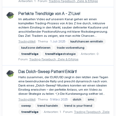
Antworten: 1
Forum:
Trading-Tagebuch, Ziele & Erfolge
Perfekte Trendfolge von A - Z! Live!
Im aktuellen Video auf unserem Kanal gehen wir einen
kompletten Trading-Prozess von A bis Z live durch, inklusive
echtem Einstieg in den Markt, sauber definierter Kaufzone und
anschließender Positionsführung mit klarer Risikobegrenzung.
Das Ziel: Tradern zu zeigen, wie man echte Chancen...
TradingWelt
Thema
1 Juli 2025
kaufchancen ermitteln
kaufzone definieren
trade vorbereitung
trendfolge
trendfolge
strategie
Antworten: 0
Forum:
Trading-Tagebuch, Ziele & Erfolge
Das Dolch-Sweep Pattern! Erklärt!
Hallo zusammen, der EUR/USD zeigt in den letzten zwei Tagen
eine beeindruckende Rally und prescht dynamisch nach vorn.
Dank eines „Dolch-Sweep“-Musters konnten wir einen idealen
Einstieg erwischen – der perfekte Anlass, um ein Video zu
dieser Strategie zu teilen: 👈 Die Kursbewegung seither ist...
TradingWelt
Thema
5 März 2025
dolch
smc
sweep
trend handeln
trend is your friend
trendfolge
Antworten: 1
Forum:
Trading-Tagebuch, Ziele