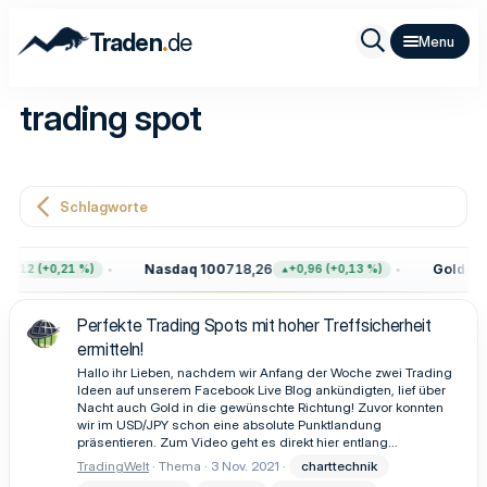
.
Traden
de
trading spot
Schlagworte
Nasdaq 100
718,26
Gold
4.33
6,12 (+0,21 %)
+0,96 (+0,13 %)
Perfekte Trading Spots mit hoher Treffsicherheit
ermitteln!
Hallo ihr Lieben, nachdem wir Anfang der Woche zwei Trading
Ideen auf unserem Facebook Live Blog ankündigten, lief über
Nacht auch Gold in die gewünschte Richtung! Zuvor konnten
wir im USD/JPY schon eine absolute Punktlandung
präsentieren. Zum Video geht es direkt hier entlang...
TradingWelt
Thema
3 Nov. 2021
charttechnik