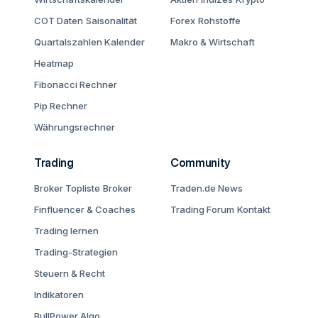
COT Daten
Saisonalität
Forex
Rohstoffe
Quartalszahlen Kalender
Makro & Wirtschaft
Heatmap
Fibonacci Rechner
Pip Rechner
Währungsrechner
Trading
Community
Broker Topliste
Broker
Traden.de News
Finfluencer & Coaches
Trading Forum
Kontakt
Trading lernen
Trading-Strategien
Steuern & Recht
Indikatoren
BullPower Algo