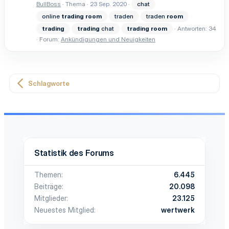
BullBoss
Thema
23 Sep. 2020
chat
online
trading
room
traden
traden
room
trading
trading
chat
trading
room
Antworten: 34
Forum:
Ankündigungen und Neuigkeiten
Schlagworte
Statistik des Forums
Themen
6.445
Beiträge
20.098
Mitglieder
23.125
Neuestes Mitglied
wertwerk