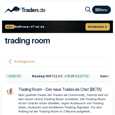
.
Traden
de
BullPower V7 ist da
Entdecken →
NEU
trading room
Schlagworte
Nasdaq 100
723,03
Gold
4.399
,68 (+0,62 %)
+8,38 (+1,17 %)
Trading Room - Der neue Traden.de Chat [BETA]
Sehr geehrte Trader der Traden.de Community , hiermit darf ich
den neuen online Trading Room vorstellen. Der Trading Room
ist ein Chat für einen direkten, regen Austausch von Trading
Ideen, Analysen und erhaltenen Trading-Signalen. Für den
Anfang ist der Trading Room in 2 Räume aufgeteilt...