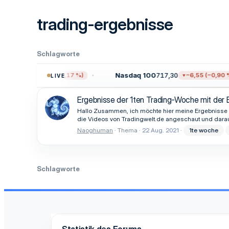
trading-ergebnisse
Schlagworte
723,55
Nasdaq 100
717,30
−12,97 (−0,17 %)
−6,55 (−0,90 %
LIVE
Ergebnisse der 1ten Trading-Woche mit der 
Hallo Zusammen, ich möchte hier meine Ergebnisse und
die Videos von Tradingwelt.de angeschaut und darau
Naoghuman
Thema
22 Aug. 2021
1te woche
Schlagworte
Statistik des Forums