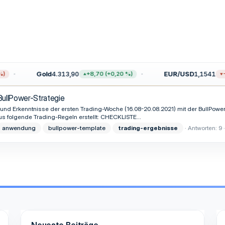
Gold
4.313,90
EUR/USD
1,1541
)
+8,70 (+0,20 %)
−
BullPower-Strategie
 Erkenntnisse der ersten Trading-Woche (16.08-20.08.2021) mit der BullPower-St
s folgende Trading-Regeln erstellt: CHECKLISTE...
anwendung
bullpower-template
trading-ergebnisse
Antworten: 9
Neueste Beiträge