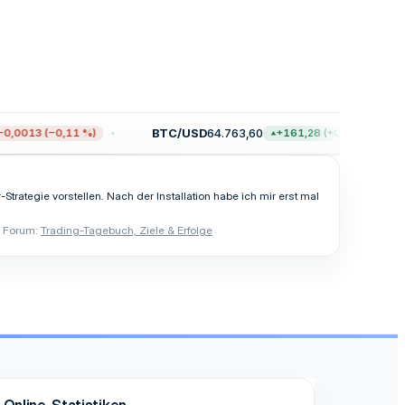
BTC/USD
64.763,60
0,0013 (−0,11 %)
+161,28 (+0,25 %)
rategie vorstellen. Nach der Installation habe ich mir erst mal
Forum:
Trading-Tagebuch, Ziele & Erfolge
Online-Statistiken