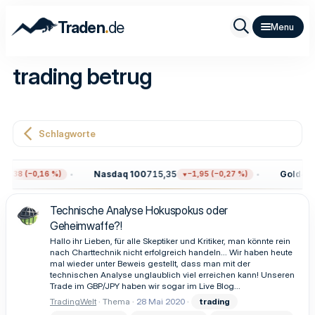
.
Traden
de
trading betrug
Schlagworte
Nasdaq 100
715,35
Gold
4.3
12,38 (−0,16 %)
−1,95 (−0,27 %)
Technische Analyse Hokuspokus oder
Geheimwaffe?!
Hallo ihr Lieben, für alle Skeptiker und Kritiker, man könnte rein
nach Charttechnik nicht erfolgreich handeln... Wir haben heute
mal wieder unter Beweis gestellt, dass man mit der
technischen Analyse unglaublich viel erreichen kann! Unseren
Trade im GBP/JPY haben wir sogar im Live Blog...
TradingWelt
Thema
28 Mai 2020
trading