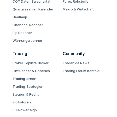
COT Daten
Saisonalität
Forex
Rohstoffe
Quartalszahlen Kalender
Makro & Wirtschaft
Heatmap
Fibonacci Rechner
Pip Rechner
Währungsrechner
Trading
Community
Broker Topliste
Broker
Traden.de News
Finfluencer & Coaches
Trading Forum
Kontakt
Trading lernen
Trading-Strategien
Steuern & Recht
Indikatoren
BullPower Algo