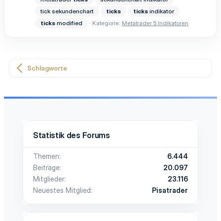
tick sekundenchart
ticks
ticks
indikator
ticks
modified
Kategorie:
Metatrader 5 Indikatoren
Schlagworte
Statistik des Forums
Themen
6.444
Beiträge
20.097
Mitglieder
23.116
Neuestes Mitglied
Pisatrader