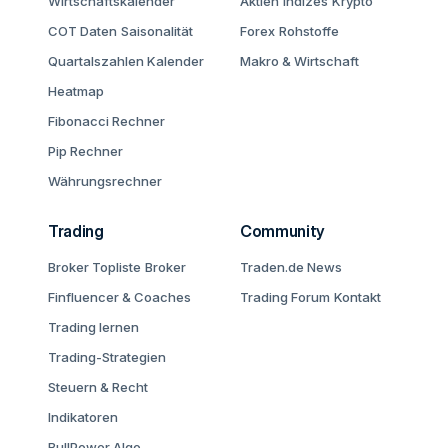
Wirtschaftskalender
Aktien
Indizes
Krypto
COT Daten
Saisonalität
Forex
Rohstoffe
Quartalszahlen Kalender
Makro & Wirtschaft
Heatmap
Fibonacci Rechner
Pip Rechner
Währungsrechner
Trading
Community
Broker Topliste
Broker
Traden.de News
Finfluencer & Coaches
Trading Forum
Kontakt
Trading lernen
Trading-Strategien
Steuern & Recht
Indikatoren
BullPower Algo