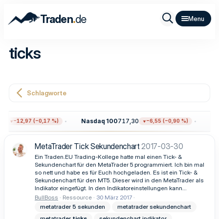
.
Traden
de
ticks
Schlagworte
5
Nasdaq 100
717,30
Gol
−12,97 (−0,17 %)
−6,55 (−0,90 %)
MetaTrader Tick Sekundenchart
2017-03-30
Ein Traden.EU Trading-Kollege hatte mal einen Tick- &
Sekundenchart für den MetaTrader 5 programmiert. Ich bin mal
so nett und habe es für Euch hochgeladen. Es ist ein Tick- &
Sekundenchart für den MT5. Dieser wird in den MetaTrader als
Indikator eingefügt. In den Indikatoreinstellungen kann...
BullBoss
Ressource
30 März 2017
metatrader 5 sekunden
metatrader sekundenchart
metatrader
ticks
sekundenchart indikator