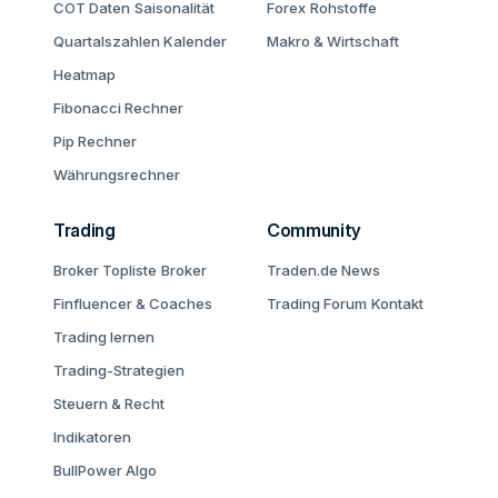
COT Daten
Saisonalität
Forex
Rohstoffe
Quartalszahlen Kalender
Makro & Wirtschaft
Heatmap
Fibonacci Rechner
Pip Rechner
Währungsrechner
Trading
Community
Broker Topliste
Broker
Traden.de News
Finfluencer & Coaches
Trading Forum
Kontakt
Trading lernen
Trading-Strategien
Steuern & Recht
Indikatoren
BullPower Algo