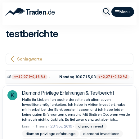
.
Traden
de
testberichte
Schlagworte
11,48
Nasdaq 100
715,03
−12,07 (−0,16 %)
−2,27 (−0,32 %)
Diamond Privilege Erfahrungen & Testbericht
K
Hallo ihr Lieben, ich suche derzeit nach alternativen
Investitionsmöglichkeiten. Ich habe in Aktien investiert, habe
mir hierbei bei der Bank beraten lassen und ich habe leider
keine guten Erfahrungen gemacht. Mit Binären Optionen werde
ich auch nicht glücklich. Es lief zwar ganz gut aber ich...
kimmi
Thema
28 Nov. 2016
diamon invest
diamon privilege erfahrunge
diamond investieren