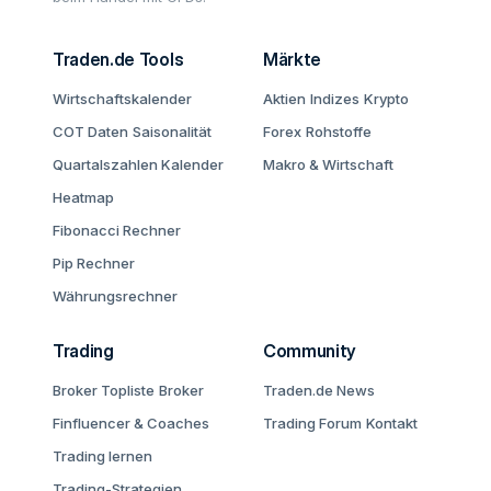
Traden.de Tools
Märkte
Wirtschaftskalender
Aktien
Indizes
Krypto
COT Daten
Saisonalität
Forex
Rohstoffe
Quartalszahlen Kalender
Makro & Wirtschaft
Heatmap
Fibonacci Rechner
Pip Rechner
Währungsrechner
Trading
Community
Broker Topliste
Broker
Traden.de News
Finfluencer & Coaches
Trading Forum
Kontakt
Trading lernen
Trading-Strategien