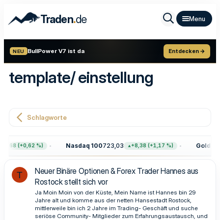
.
Traden
de
BullPower V7 ist da
Entdecken →
NEU
template/ einstellung
Schlagworte
Nasdaq 100
723,03
Gold
4.3
47,68 (+0,62 %)
+8,38 (+1,17 %)
Neuer Binäre Optionen & Forex Trader Hannes aus
T
Rostock stellt sich vor
Ja Moin Moin von der Küste, Mein Name ist Hannes bin 29
Jahre alt und komme aus der netten Hansestadt Rostock,
mittlerweile bin ich 2 Jahre im Trading- Geschäft und suche
seriöse Community- Mitglieder zum Erfahrungsaustausch, und