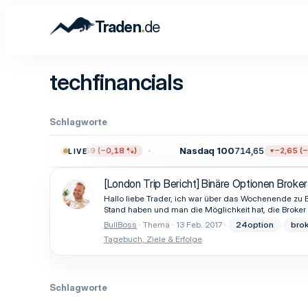
.
Traden
de
techfinancials
Schlagworte
500
7.709,96
Nasdaq 100
714,65
−13,59 (−0,18 %)
−2,65 (−0
LIVE
[London Trip Bericht] Binäre Optionen Broker
Hallo liebe Trader, ich war über das Wochenende zu 
Stand haben und man die Möglichkeit hat, die Broker 
BullBoss
Thema
13 Feb. 2017
24option
brok
Tagebuch, Ziele & Erfolge
Schlagworte