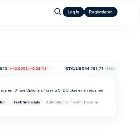
Log In
Registrieren
23
BTC/USD
64.291,71
−0,0002 (−0,02 %)
+32,03 (+0,05 %)
anderem Binäre Optionen, Forex & CFD Broker einen eigenen
don
techfinancials
Antworten: 6
Forum:
Trading-