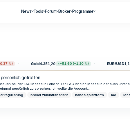
News
Tools
Forum
Broker
Programme
Gold
4.351,20
EUR/USD
1,15
,37 %)
+51,60 (+1,20 %)
 persönlich getroffen
Besuch bei der LAC Messe in London. Die LAC ist eine Messe in der auch unter 
einmal persönlich zu sprechen. Ich wollte die Account...
er regulierung
broker zukunftsbericht
handelsplattform
lac
lon