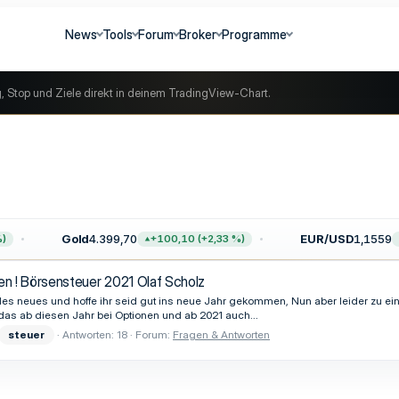
News
Tools
Forum
Broker
Programme
g, Stop und Ziele direkt in deinem TradingView-Chart.
Gold
4.399,70
EUR/USD
1,1559
+100,10 (+2,33 %)
ten ! Börsensteuer 2021 Olaf Scholz
des neues und hoffe ihr seid gut ins neue Jahr gekommen, Nun aber leider zu e
 das ab diesen Jahr bei Optionen und ab 2021 auch...
steuer
Antworten: 18
Forum:
Fragen & Antworten