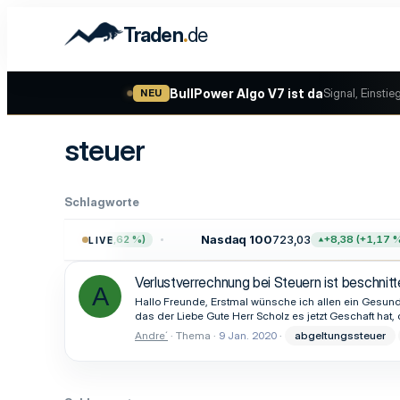
.
Traden
de
BullPower Algo V7 ist da
Signal, Einstie
NEU
steuer
Schlagworte
757,64
Nasdaq 100
723,03
+47,68 (+0,62 %)
+8,38 (+1,17 %)
LIVE
Verlustverrechnung bei Steuern ist beschnit
A
Hallo Freunde, Erstmal wünsche ich allen ein Gesun
das der Liebe Gute Herr Scholz es jetzt Geschaft hat,
Andre´
Thema
9 Jan. 2020
abgeltungssteuer