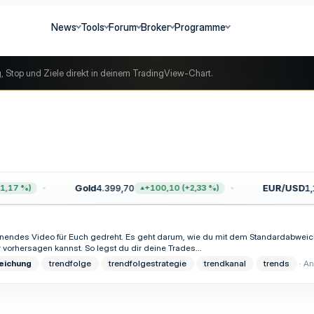
News
Tools
Forum
Broker
Programme
g, Stop und Ziele direkt in deinem TradingView-Chart.
Gold
4.399,70
EUR/USD
1,1
,17 %)
+100,10 (+2,33 %)
annendes Video für Euch gedreht. Es geht darum, wie du mit dem Standardabweic
r vorhersagen kannst. So legst du dir deine Trades...
eichung
trendfolge
trendfolgestrategie
trendkanal
trends
An