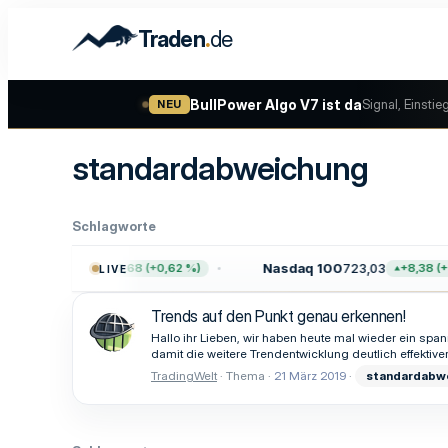
.
Traden
de
BullPower Algo V7 ist da
Signal, Einstie
NEU
standardabweichung
Schlagworte
500
7.757,64
Nasdaq 100
723,03
+47,68 (+0,62 %)
+8,38 (+1
LIVE
Trends auf den Punkt genau erkennen!
Hallo ihr Lieben, wir haben heute mal wieder ein sp
damit die weitere Trendentwicklung deutlich effektive
TradingWelt
Thema
21 März 2019
standardabw