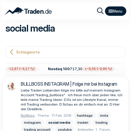
.
Traden
de
social media
Schlagworte
5
Nasdaq 100
717,30
Gol
−12,97 (−0,17 %)
−6,55 (−0,90 %)
BULLBOSS INSTAGRAM | Folge mir bei Instagram
Liebe Traden Liebenden folge mir bitte auf meinem Instagram
Account "trading_bullboss" . Ich freue mich über jeden like. Ich
teile meine Trading Ideen :D Es ist ein Lifestyle Kanal, immer
mit Trading verbunden :D Schau es dir einfach mal an :D Hier
der Direktlink...
BullBoss
Thema
17 Feb. 2018
hashtags
insta
instagram
social
media
traden
trading
trading account
youtube
Antworten: 1
Forum: