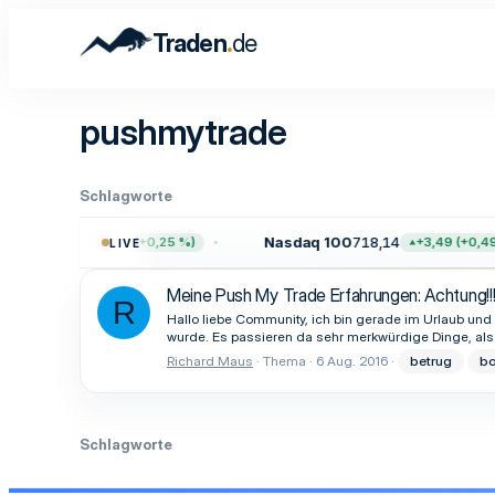
.
Traden
de
pushmytrade
Schlagworte
7.729,54
Nasdaq 100
718,14
+19,58 (+0,25 %)
+3,49 (+0,49 
LIVE
Meine Push My Trade Erfahrungen: Achtung!
R
Hallo liebe Community, ich bin gerade im Urlaub und
wurde. Es passieren da sehr merkwürdige Dinge, als F
Richard Maus
Thema
6 Aug. 2016
betrug
bo
Schlagworte