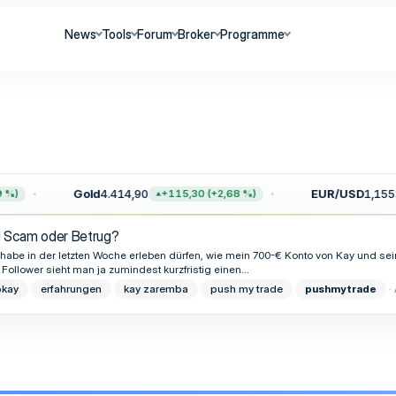
News
Tools
Forum
Broker
Programme
Gold
4.414,90
EUR/USD
1,1553
%)
+115,30 (+2,68 %)
!! Scam oder Betrug?
 habe in der letzten Woche erleben dürfen, wie mein 700-€ Konto von Kay und se
ollower sieht man ja zumindest kurzfristig einen...
kay
erfahrungen
kay zaremba
push my trade
pushmytrade