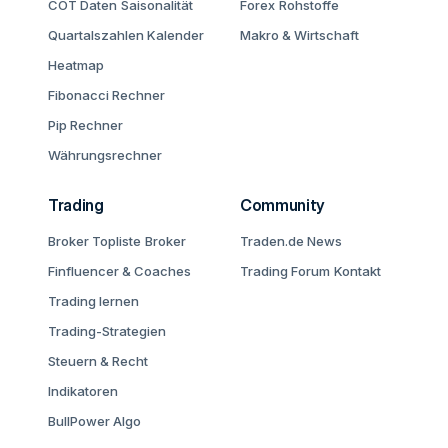
COT Daten
Saisonalität
Forex
Rohstoffe
Quartalszahlen Kalender
Makro & Wirtschaft
Heatmap
Fibonacci Rechner
Pip Rechner
Währungsrechner
Trading
Community
Broker Topliste
Broker
Traden.de News
Finfluencer & Coaches
Trading Forum
Kontakt
Trading lernen
Trading-Strategien
Steuern & Recht
Indikatoren
BullPower Algo