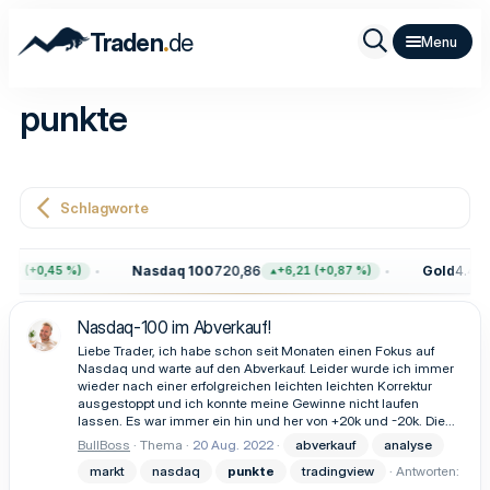
.
Traden
de
punkte
Schlagworte
Nasdaq 100
720,86
Gold
4.401
96 (+0,45 %)
+6,21 (+0,87 %)
Nasdaq-100 im Abverkauf!
Liebe Trader, ich habe schon seit Monaten einen Fokus auf
Nasdaq und warte auf den Abverkauf. Leider wurde ich immer
wieder nach einer erfolgreichen leichten leichten Korrektur
ausgestoppt und ich konnte meine Gewinne nicht laufen
lassen. Es war immer ein hin und her von +20k und -20k. Die...
BullBoss
Thema
20 Aug. 2022
abverkauf
analyse
markt
nasdaq
punkte
tradingview
Antworten: