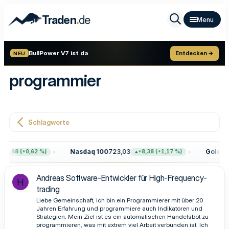
.
Traden
de
BullPower V7 ist da
Entdecken →
NEU
programmier
Schlagworte
Nasdaq 100
723,03
Gold
4.3
47,68 (+0,62 %)
+8,38 (+1,17 %)
Andreas Software-Entwickler für High-Frequency-
H
trading
Liebe Gemeinschaft, ich bin ein Programmierer mit über 20
Jahren Erfahrung und programmiere auch Indikatoren und
Strategien. Mein Ziel ist es ein automatischen Handelsbot zu
programmieren, was mit extrem viel Arbeit verbunden ist. Ich