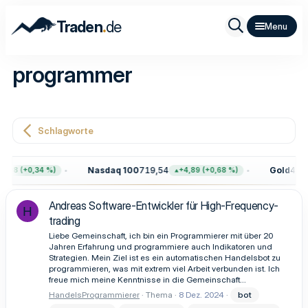
.
Traden
de
programmer
Schlagworte
Nasdaq 100
719,54
Gold
4.39
,08 (+0,34 %)
+4,89 (+0,68 %)
Andreas Software-Entwickler für High-Frequency-
H
trading
Liebe Gemeinschaft, ich bin ein Programmierer mit über 20
Jahren Erfahrung und programmiere auch Indikatoren und
Strategien. Mein Ziel ist es ein automatischen Handelsbot zu
programmieren, was mit extrem viel Arbeit verbunden ist. Ich
freue mich meine Kenntnisse in die Gemeinschaft...
HandelsProgrammierer
Thema
8 Dez. 2024
bot