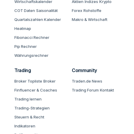
Wirtschaftskalender
Aktien
Indizes
Krypto
COT Daten
Saisonalität
Forex
Rohstoffe
Quartalszahlen Kalender
Makro & Wirtschaft
Heatmap
Fibonacci Rechner
Pip Rechner
Währungsrechner
Trading
Community
Broker Topliste
Broker
Traden.de News
Finfluencer & Coaches
Trading Forum
Kontakt
Trading lernen
Trading-Strategien
Steuern & Recht
Indikatoren