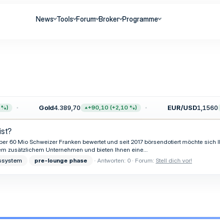
News
Tools
Forum
Broker
Programme
Gold
4.389,70
EUR/USD
1,1560
%)
+90,10 (+2,10 %)
ist?
er 60 Mio Schweizer Franken bewertet und seit 2017 börsendotiert möchte sich Ih
em zusätzlichem Unternehmen und bieten Ihnen eine...
bssystem
pre-lounge
phase
Antworten: 0
Forum:
Stell dich vor!