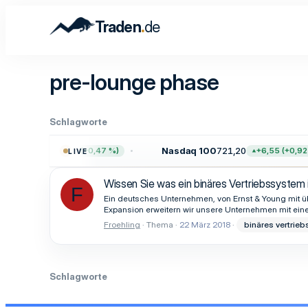
.
Traden
de
pre-lounge phase
Schlagworte
7.746,18
Nasdaq 100
721,20
+36,22 (+0,47 %)
+6,55 (+0,92 
LIVE
Wissen Sie was ein binäres Vertriebssystem 
F
Ein deutsches Unternehmen, von Ernst & Young mit üb
Expansion erweitern wir unsere Unternehmen mit ein
Froehling
Thema
22 März 2018
binäres vertrie
Schlagworte