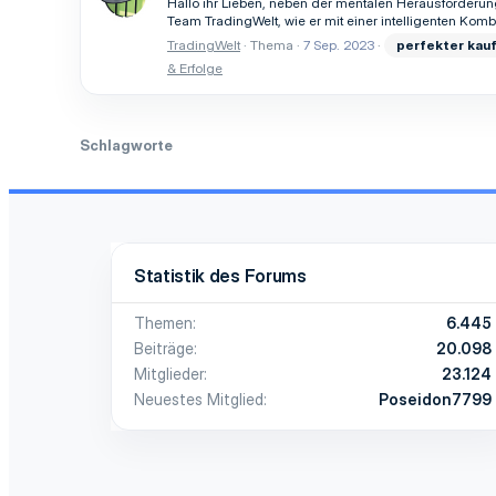
Hallo ihr Lieben, neben der mentalen Herausforderun
Team TradingWelt, wie er mit einer intelligenten Kom
TradingWelt
Thema
7 Sep. 2023
perfekter
kau
& Erfolge
Schlagworte
Statistik des Forums
Themen
6.445
Beiträge
20.098
Mitglieder
23.124
Neuestes Mitglied
Poseidon7799