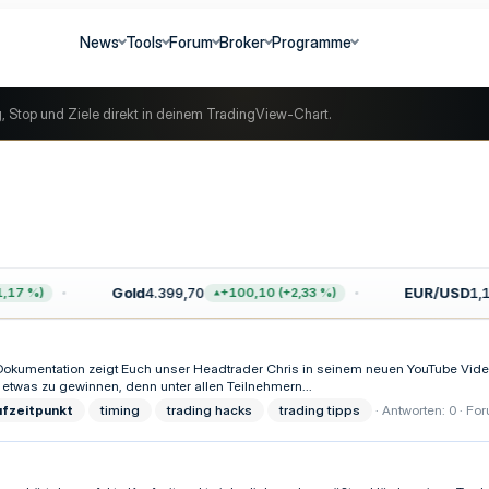
News
Tools
Forum
Broker
Programme
g, Stop und Ziele direkt in deinem TradingView-Chart.
Gold
4.399,70
EUR/USD
1,15
17 %)
+100,10 (+2,33 %)
g Dokumentation zeigt Euch unser Headtrader Chris in seinem neuen YouTube Vid
s etwas zu gewinnen, denn unter allen Teilnehmern...
ufzeitpunkt
timing
trading hacks
trading tipps
Antworten: 0
For