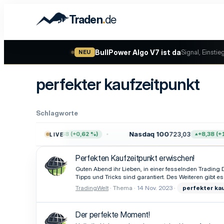
.
Traden
de
BullPower Algo V7 ist da
Signal, Einstie
NEU
perfekter kaufzeitpunkt
Schlagworte
00
7.757,64
Nasdaq 100
723,03
+47,68 (+0,62 %)
+8,38 (+1,
LIVE
Perfekten Kaufzeitpunkt erwischen!
Guten Abend ihr Lieben, in einer fesselnden Tradin
Tipps und Tricks sind garantiert. Des Weiteren gibt e
TradingWelt
Thema
14 Nov. 2023
perfekter
ka
Der perfekte Moment!