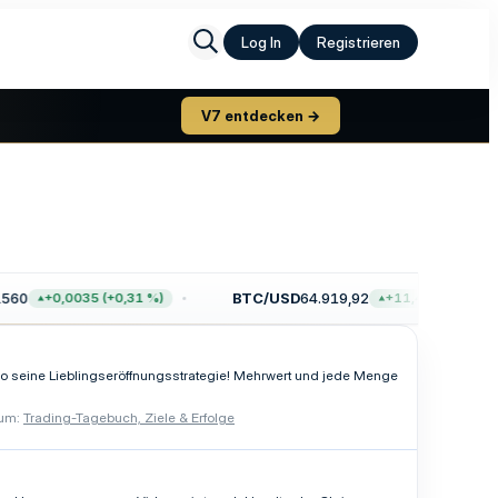
Log In
Registrieren
V7 entdecken →
60
BTC/USD
64.919,92
+0,0035 (+0,31 %)
+11,44 (+0,02 %)
eo seine Lieblingseröffnungsstrategie! Mehrwert und jede Menge
um:
Trading-Tagebuch, Ziele & Erfolge