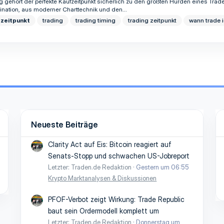
g gehört der perfekte Kaufzeitpunkt sicherlich zu den größten Hürden eines Tra
bination, aus moderner Charttechnik und den...
fzeitpunkt
trading
trading timing
trading zeitpunkt
wann trade 
Neueste Beiträge
Clarity Act auf Eis: Bitcoin reagiert auf
Senats-Stopp und schwachen US-Jobreport
Letzter: Traden.de Redaktion
Gestern um 06:55
Krypto Marktanalysen & Diskussionen
PFOF-Verbot zeigt Wirkung: Trade Republic
baut sein Ordermodell komplett um
Letzter: Traden.de Redaktion
Donnerstag um