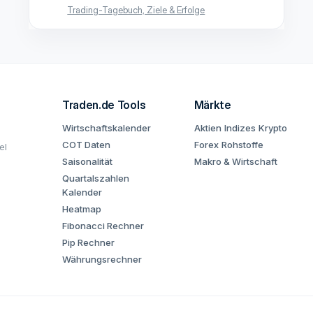
Trading-Tagebuch, Ziele & Erfolge
Traden.de Tools
Märkte
Wirtschaftskalender
Aktien
Indizes
Krypto
COT Daten
Forex
Rohstoffe
el
Saisonalität
Makro & Wirtschaft
Quartalszahlen
Kalender
Heatmap
Fibonacci Rechner
Pip Rechner
Währungsrechner