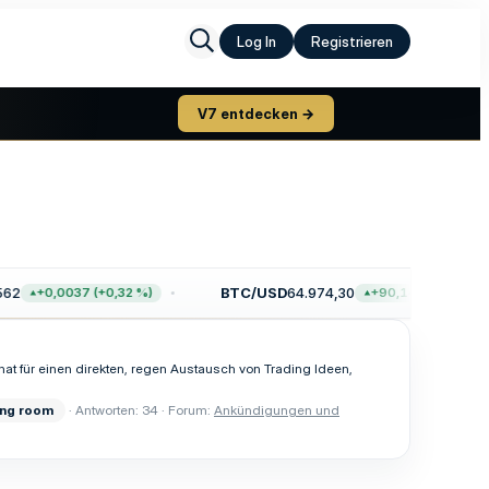
Log In
Registrieren
V7 entdecken →
62
BTC/USD
64.974,30
+0,0037 (+0,32 %)
+90,14 (+0,14 %)
hat für einen direkten, regen Austausch von Trading Ideen,
ing
room
Antworten: 34
Forum:
Ankündigungen und