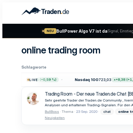
.
Traden
de
BullPower Algo V7 ist da
Signal, Einstie
NEU
online trading room
Schlagworte
00
7.755,61
Nasdaq 100
723,03
+45,65 (+0,59 %)
+8,38 (+1,1
LIVE
Trading Room - Der neue Traden.de Chat [B
Sehr geehrte Trader der Traden.de Community , hiermi
Analysen und erhaltenen Trading-Signalen. Für den An
BullBoss
Thema
23 Sep. 2020
chat
online
t
Neuigkeiten