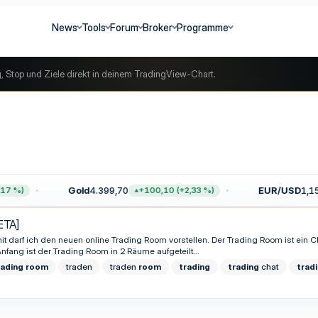
News
Tools
Forum
Broker
Programme
g, Stop und Ziele direkt in deinem TradingView-Chart.
Gold
4.399,70
EUR/USD
1,15
7 %)
+100,10 (+2,33 %)
ETA]
t darf ich den neuen online Trading Room vorstellen. Der Trading Room ist ein C
fang ist der Trading Room in 2 Räume aufgeteilt...
rading
room
traden
traden
room
trading
trading
chat
trad