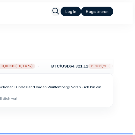
Log In
Registrieren
BTC/USD
64.321,12
0,0018 (−0,16 %)
−281,20 (−0,44 %)
m schönen Bundesland Baden Württemberg! Vorab - ich bin ein
ll dich vor!