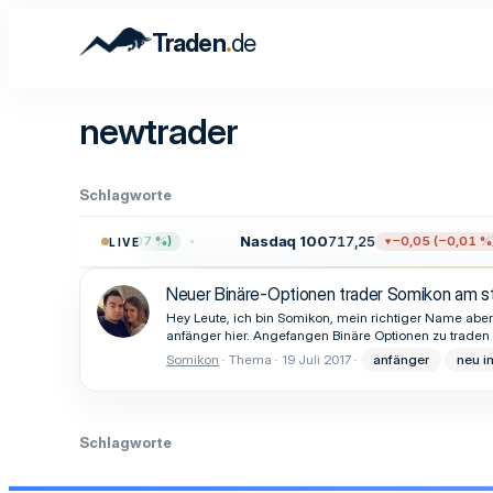
.
Traden
de
newtrader
Schlagworte
728,71
Nasdaq 100
717,25
+5,16 (+0,07 %)
−0,05 (−0,01 %)
LIVE
Neuer Binäre-Optionen trader Somikon am st
Hey Leute, ich bin Somikon, mein richtiger Name abe
anfänger hier. Angefangen Binäre Optionen zu traden 
Somikon
Thema
19 Juli 2017
anfänger
neu i
Schlagworte