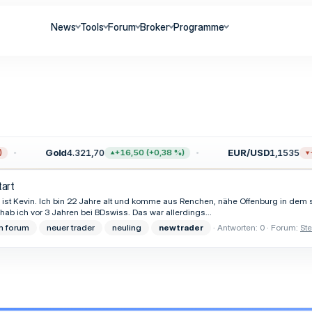
News
Tools
Forum
Broker
Programme
Gold
4.321,70
EUR/USD
1,1535
+16,50 (+0,38 %)
−
art
r ist Kevin. Ich bin 22 Jahre alt und komme aus Renchen, nähe Offenburg in de
hab ich vor 3 Jahren bei BDswiss. Das war allerdings...
m forum
neuer trader
neuling
newtrader
Antworten: 0
Forum:
Ste