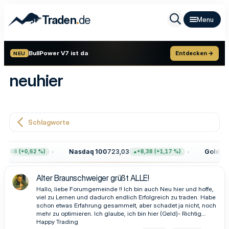
.
Traden
de
BullPower V7 ist da
Entdecken →
NEU
neuhier
Schlagworte
Nasdaq 100
723,03
Gold
4.4
47,68 (+0,62 %)
+8,38 (+1,17 %)
Alter Braunschweiger grüßt ALLE!
Hallo, liebe Forumgemeinde !! Ich bin auch Neu hier und hoffe,
viel zu Lernen und dadurch endlich Erfolgreich zu traden. Habe
schon etwas Erfahrung gesammelt, aber schadet ja nicht, noch
mehr zu optimieren. Ich glaube, ich bin hier (Geld)- Richtig...
Happy Trading