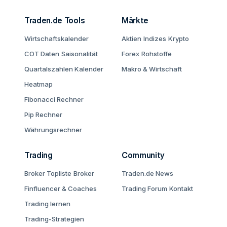
Traden.de Tools
Märkte
Wirtschaftskalender
Aktien
Indizes
Krypto
COT Daten
Saisonalität
Forex
Rohstoffe
Quartalszahlen Kalender
Makro & Wirtschaft
Heatmap
Fibonacci Rechner
Pip Rechner
Währungsrechner
Trading
Community
Broker Topliste
Broker
Traden.de News
Finfluencer & Coaches
Trading Forum
Kontakt
Trading lernen
Trading-Strategien