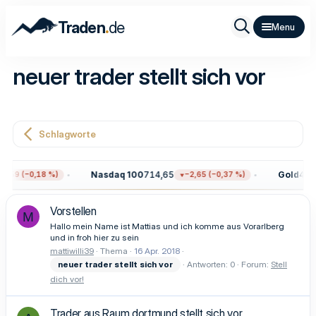
.
Traden
de
neuer trader stellt sich vor
Schlagworte
Nasdaq 100
714,65
Gold
4.37
3,59 (−0,18 %)
−2,65 (−0,37 %)
Vorstellen
M
Hallo mein Name ist Mattias und ich komme aus Vorarlberg
und in froh hier zu sein
mattiwilli39
Thema
16 Apr. 2018
neuer
trader
stellt
sich
vor
Antworten: 0
Forum:
Stell
dich vor!
Trader aus Raum dortmund stellt sich vor