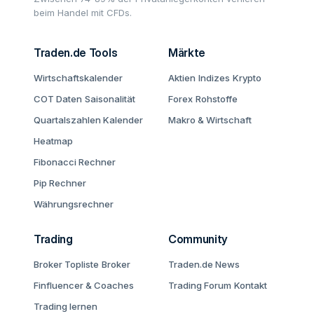
beim Handel mit CFDs.
Traden.de Tools
Märkte
Wirtschaftskalender
Aktien
Indizes
Krypto
COT Daten
Saisonalität
Forex
Rohstoffe
Quartalszahlen Kalender
Makro & Wirtschaft
Heatmap
Fibonacci Rechner
Pip Rechner
Währungsrechner
Trading
Community
Broker Topliste
Broker
Traden.de News
Finfluencer & Coaches
Trading Forum
Kontakt
Trading lernen