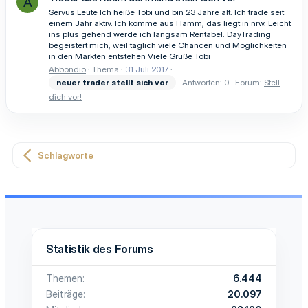
A
Servus Leute Ich heiße Tobi und bin 23 Jahre alt. Ich trade seit
einem Jahr aktiv. Ich komme aus Hamm, das liegt in nrw. Leicht
ins plus gehend werde ich langsam Rentabel. DayTrading
begeistert mich, weil täglich viele Chancen und Möglichkeiten
in den Märkten entstehen Viele Grüße Tobi
Abbondio
Thema
31 Juli 2017
neuer
trader
stellt
sich
vor
Antworten: 0
Forum:
Stell
dich vor!
Schlagworte
Statistik des Forums
Themen
6.444
Beiträge
20.097