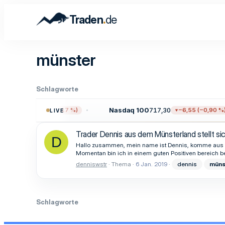
.
Traden
de
münster
Schlagworte
23,55
Nasdaq 100
717,30
−12,97 (−0,17 %)
−6,55 (−0,90 %)
LIVE
Trader Dennis aus dem Münsterland stellt sic
D
Hallo zusammen, mein name ist Dennis, komme aus dem
Momentan bin ich in einem guten Positiven bereich be
denniswstr
Thema
6 Jan. 2019
dennis
müns
Schlagworte