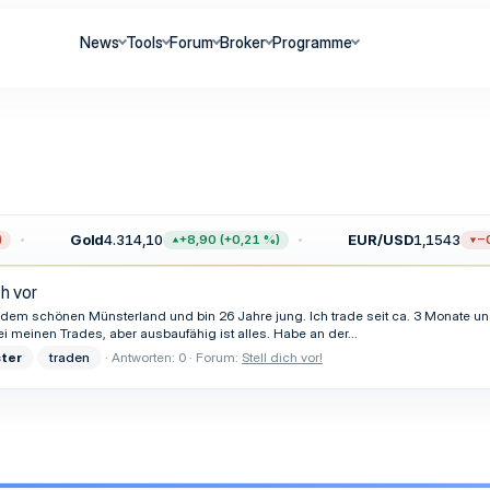
News
Tools
Forum
Broker
Programme
Gold
4.314,10
EUR/USD
1,1543
+8,90 (+0,21 %)
−0,
h vor
 schönen Münsterland und bin 26 Jahre jung. Ich trade seit ca. 3 Monate und 
i meinen Trades, aber ausbaufähig ist alles. Habe an der...
ter
traden
Antworten: 0
Forum:
Stell dich vor!