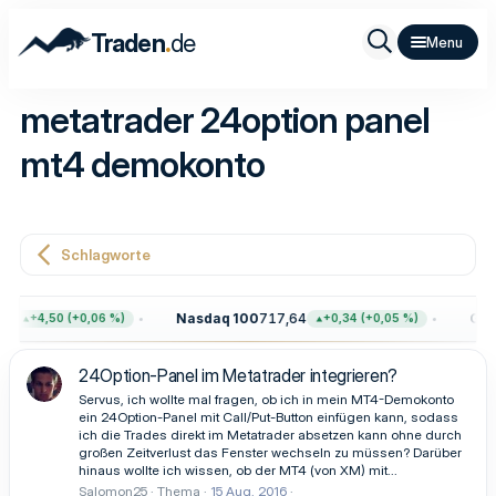
.
Traden
de
metatrader 24option panel
mt4 demokonto
Schlagworte
5
Nasdaq 100
717,64
Gold
+4,50 (+0,06 %)
+0,34 (+0,05 %)
24Option-Panel im Metatrader integrieren?
Servus, ich wollte mal fragen, ob ich in mein MT4-Demokonto
ein 24Option-Panel mit Call/Put-Button einfügen kann, sodass
ich die Trades direkt im Metatrader absetzen kann ohne durch
großen Zeitverlust das Fenster wechseln zu müssen? Darüber
hinaus wollte ich wissen, ob der MT4 (von XM) mit...
Salomon25
Thema
15 Aug. 2016