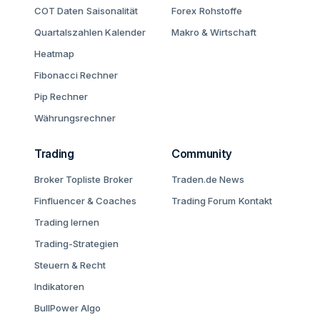
COT Daten
Saisonalität
Forex
Rohstoffe
Quartalszahlen Kalender
Makro & Wirtschaft
Heatmap
Fibonacci Rechner
Pip Rechner
Währungsrechner
Trading
Community
Broker Topliste
Broker
Traden.de News
Finfluencer & Coaches
Trading Forum
Kontakt
Trading lernen
Trading-Strategien
Steuern & Recht
Indikatoren
BullPower Algo