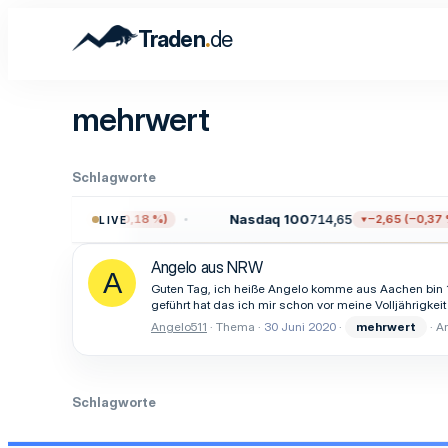
.
Traden
de
mehrwert
Schlagworte
.709,96
Nasdaq 100
714,65
−13,59 (−0,18 %)
−2,65 (−0,37 %
LIVE
Angelo aus NRW
A
Guten Tag, ich heiße Angelo komme aus Aachen bin 18
geführt hat das ich mir schon vor meine Volljährigke
Angelo511
Thema
30 Juni 2020
mehrwert
An
Schlagworte