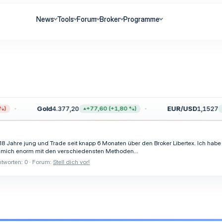
News
Tools
Forum
Broker
Programme
Gold
4.377,20
EUR/USD
1,1527
)
+77,60 (+1,80 %)
 Jahre jung und Trade seit knapp 6 Monaten über den Broker Libertex. Ich habe m
it mich enorm mit den verschiedensten Methoden...
tworten: 0
Forum:
Stell dich vor!