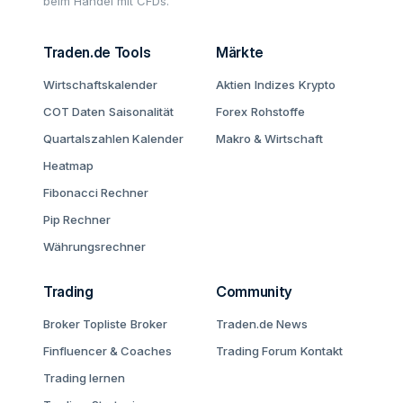
beim Handel mit CFDs.
Traden.de Tools
Märkte
Wirtschaftskalender
Aktien
Indizes
Krypto
COT Daten
Saisonalität
Forex
Rohstoffe
Quartalszahlen Kalender
Makro & Wirtschaft
Heatmap
Fibonacci Rechner
Pip Rechner
Währungsrechner
Trading
Community
Broker Topliste
Broker
Traden.de News
Finfluencer & Coaches
Trading Forum
Kontakt
Trading lernen