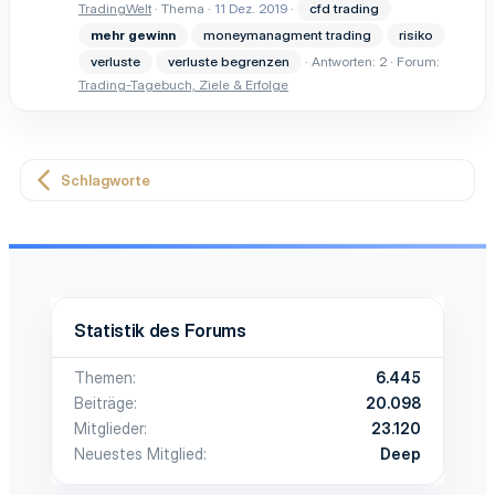
TradingWelt
Thema
11 Dez. 2019
cfd trading
mehr
gewinn
moneymanagment trading
risiko
verluste
verluste begrenzen
Antworten: 2
Forum:
Trading-Tagebuch, Ziele & Erfolge
Schlagworte
Statistik des Forums
Themen
6.445
Beiträge
20.098
Mitglieder
23.120
Neuestes Mitglied
Deep