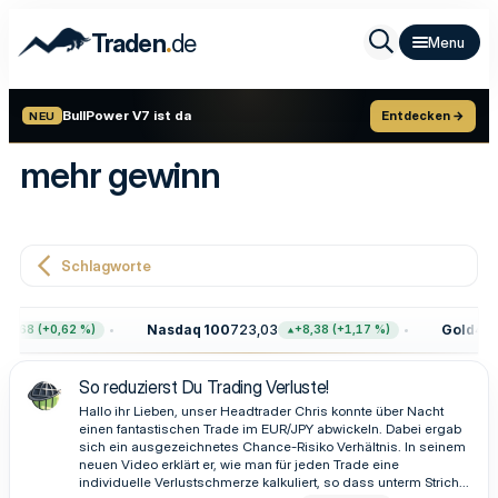
.
Traden
de
BullPower V7 ist da
Entdecken →
NEU
mehr gewinn
Schlagworte
Nasdaq 100
723,03
Gold
4.39
7,68 (+0,62 %)
+8,38 (+1,17 %)
So reduzierst Du Trading Verluste!
Hallo ihr Lieben, unser Headtrader Chris konnte über Nacht
einen fantastischen Trade im EUR/JPY abwickeln. Dabei ergab
sich ein ausgezeichnetes Chance-Risiko Verhältnis. In seinem
neuen Video erklärt er, wie man für jeden Trade eine
individuelle Verlustschmerze kalkuliert, so dass unterm Strich...