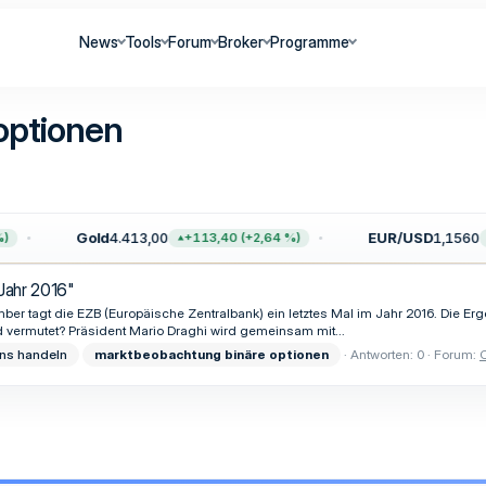
News
Tools
Forum
Broker
Programme
optionen
Gold
4.413,00
EUR/USD
1,1560
+113,40 (+2,64 %)
Jahr 2016"
ber tagt die EZB (Europäische Zentralbank) ein letztes Mal im Jahr 2016. Die 
d vermutet? Präsident Mario Draghi wird gemeinsam mit...
ins handeln
marktbeobachtung
binäre
optionen
Antworten: 0
Forum: