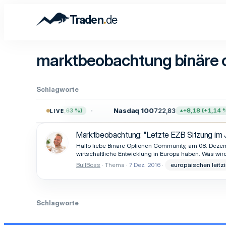
.
Traden
de
marktbeobachtung binäre 
Schlagworte
758,49
Nasdaq 100
722,83
+48,53 (+0,63 %)
+8,18 (+1,14 %)
LIVE
Marktbeobachtung: "Letzte EZB Sitzung im 
Hallo liebe Binäre Optionen Community, am 08. Dezem
wirtschaftliche Entwicklung in Europa haben. Was wir
BullBoss
Thema
7 Dez. 2016
europäischen leitz
Schlagworte