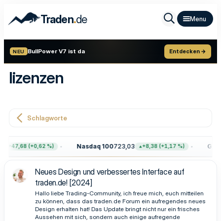
.
Traden
de
BullPower V7 ist da
Entdecken →
NEU
lizenzen
Schlagworte
Nasdaq 100
723,03
Gold
+47,68 (+0,62 %)
+8,38 (+1,17 %)
Neues Design und verbessertes Interface auf
traden.de! [2024]
Hallo liebe Trading-Community, ich freue mich, euch mitteilen
zu können, dass das traden.de Forum ein aufregendes neues
Design erhalten hat! Das Update bringt nicht nur ein frisches
Aussehen mit sich, sondern auch einige aufregende