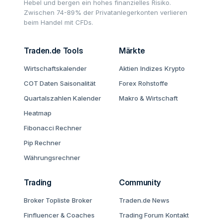
Hebel und bergen ein hohes finanzielles Risiko.
Zwischen 74-89% der Privatanlegerkonten verlieren
beim Handel mit CFDs.
Traden.de Tools
Märkte
Wirtschaftskalender
Aktien
Indizes
Krypto
COT Daten
Saisonalität
Forex
Rohstoffe
Quartalszahlen Kalender
Makro & Wirtschaft
Heatmap
Fibonacci Rechner
Pip Rechner
Währungsrechner
Trading
Community
Broker Topliste
Broker
Traden.de News
Finfluencer & Coaches
Trading Forum
Kontakt