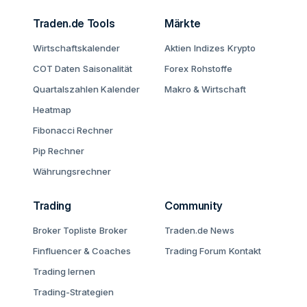
Traden.de Tools
Märkte
Wirtschaftskalender
Aktien
Indizes
Krypto
COT Daten
Saisonalität
Forex
Rohstoffe
Quartalszahlen Kalender
Makro & Wirtschaft
Heatmap
Fibonacci Rechner
Pip Rechner
Währungsrechner
Trading
Community
Broker Topliste
Broker
Traden.de News
Finfluencer & Coaches
Trading Forum
Kontakt
Trading lernen
Trading-Strategien