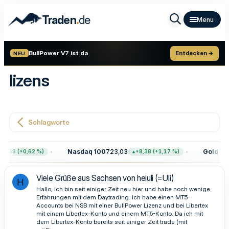
.
Traden
de
BullPower V7 ist da
Entdecken →
NEU
lizens
Schlagworte
Nasdaq 100
723,03
Gold
4.39
7,68 (+0,62 %)
+8,38 (+1,17 %)
Viele Grüße aus Sachsen von heiuli (=Uli)
H
Hallo, ich bin seit einiger Zeit neu hier und habe noch wenige
Erfahrungen mit dem Daytrading. Ich habe einen MT5-
Accounts bei NSB mit einer BullPower Lizenz und bei Libertex
mit einem Libertex-Konto und einem MT5-Konto. Da ich mit
dem Libertex-Konto bereits seit einiger Zeit trade (mit