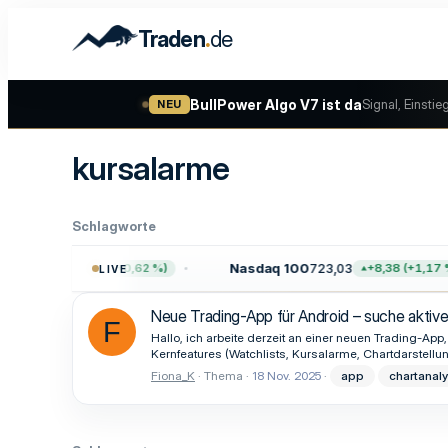
.
Traden
de
BullPower Algo V7 ist da
Signal, Einstie
NEU
kursalarme
Schlagworte
.757,64
Nasdaq 100
723,03
+47,68 (+0,62 %)
+8,38 (+1,17 %)
LIVE
Neue Trading-App für Android – suche aktiv
F
Hallo, ich arbeite derzeit an einer neuen Trading-App
Kernfeatures (Watchlists, Kursalarme, Chartdarstellu
Fiona_K
Thema
18 Nov. 2025
app
chartanal