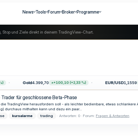
News
Tools
Forum
Broker
Programme
g, Stop und Ziele direkt in deinem TradingView-Chart.
Gold
4.399,70
EUR/USD
1,1559
+100,10 (+2,33 %)
e Trader für geschlossene Beta-Phase
, die TradingView herausfordern soll - als leichter bedienbare, etwas schlankere 
ng) durchaus mithalten kann und dazu ein paar...
yse
kursalarme
trading
Antworten: 0
Forum:
Fragen & Antworten