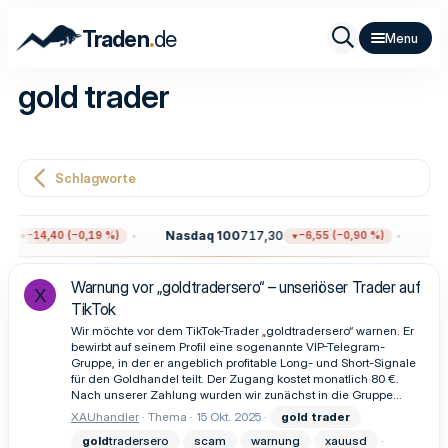
.
Traden
de
gold trader
Schlagworte
2
Nasdaq 100
717,30
Gol
−14,40 (−0,19 %)
−6,55 (−0,90 %)
Warnung vor „goldtradersero“ – unseriöser Trader auf
X
TikTok
Wir möchte vor dem TikTok-Trader „goldtradersero“ warnen. Er
bewirbt auf seinem Profil eine sogenannte VIP-Telegram-
Gruppe, in der er angeblich profitable Long- und Short-Signale
für den Goldhandel teilt. Der Zugang kostet monatlich 80 €.
Nach unserer Zahlung wurden wir zunächst in die Gruppe...
XAUhandler
Thema
15 Okt. 2025
gold
trader
gold
tradersero
scam
warnung
xauusd