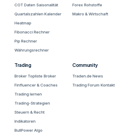
COT Daten
Saisonalität
Forex
Rohstoffe
Quartalszahlen Kalender
Makro & Wirtschaft
Heatmap
Fibonacci Rechner
Pip Rechner
Währungsrechner
Trading
Community
Broker Topliste
Broker
Traden.de News
Finfluencer & Coaches
Trading Forum
Kontakt
Trading lernen
Trading-Strategien
Steuern & Recht
Indikatoren
BullPower Algo