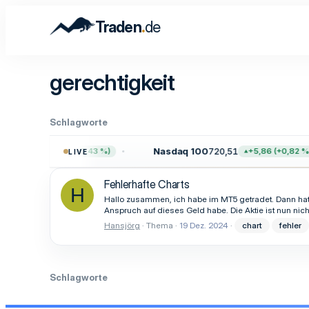
.
Traden
de
gerechtigkeit
Schlagworte
742,82
Nasdaq 100
720,51
+32,86 (+0,43 %)
+5,86 (+0,82 %)
LIVE
Fehlerhafte Charts
H
Hallo zusammen, ich habe im MT5 getradet. Dann hat 
Anspruch auf dieses Geld habe. Die Aktie ist nun nich
Hansjörg
Thema
19 Dez. 2024
chart
fehler
Schlagworte