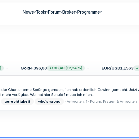
News
Tools
Forum
Broker
Programme
Gold
4.396,00
EUR/USD
1,1563
+96,40 (+2,24 %)
+
der Chart enorme Sprünge gemacht, ich hab ordentlich Gewinn gemacht. Jetzt wur
t mehr verfügbar. Wer hat hier Schuld? muss ich mich...
gerechtigkeit
who's wrong
Antworten: 1
Forum:
Fragen & Antworten