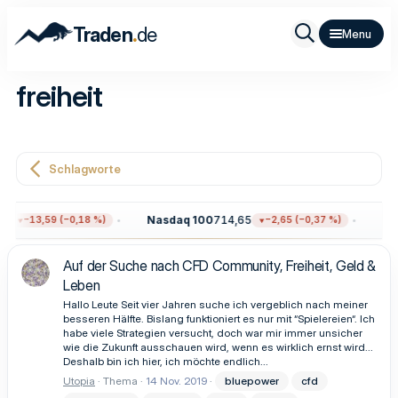
.
Traden
de
freiheit
Schlagworte
6
Nasdaq 100
714,65
Gol
−13,59 (−0,18 %)
−2,65 (−0,37 %)
Auf der Suche nach CFD Community, Freiheit, Geld &
Leben
Hallo Leute Seit vier Jahren suche ich vergeblich nach meiner
besseren Hälfte. Bislang funktioniert es nur mit “Spielereien“. Ich
habe viele Strategien versucht, doch war mir immer unsicher
wie die Zukunft ausschauen wird, wenn es wirklich ernst wird...
Deshalb bin ich hier, ich möchte endlich...
Utopia
Thema
14 Nov. 2019
bluepower
cfd