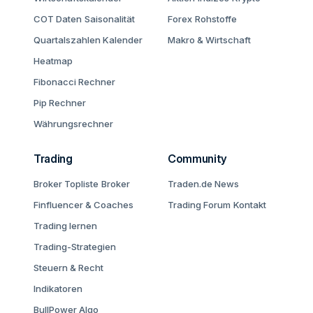
COT Daten
Saisonalität
Forex
Rohstoffe
Quartalszahlen Kalender
Makro & Wirtschaft
Heatmap
Fibonacci Rechner
Pip Rechner
Währungsrechner
Trading
Community
Broker Topliste
Broker
Traden.de News
Finfluencer & Coaches
Trading Forum
Kontakt
Trading lernen
Trading-Strategien
Steuern & Recht
Indikatoren
BullPower Algo