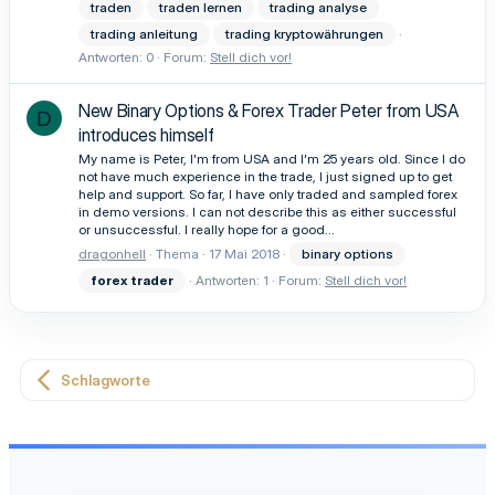
traden
traden lernen
trading analyse
trading anleitung
trading kryptowährungen
Antworten: 0
Forum:
Stell dich vor!
New Binary Options & Forex Trader Peter from USA
D
introduces himself
My name is Peter, I'm from USA and I'm 25 years old. Since I do
not have much experience in the trade, I just signed up to get
help and support. So far, I have only traded and sampled forex
in demo versions. I can not describe this as either successful
or unsuccessful. I really hope for a good...
dragonhell
Thema
17 Mai 2018
binary options
forex
trader
Antworten: 1
Forum:
Stell dich vor!
Schlagworte