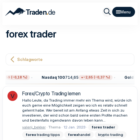
.
Traden
de
forex trader
Schlagworte
Nasdaq 100
714,65
Gold
4.36
3,59 (−0,18 %)
−2,65 (−0,37 %)
Forex/Crypto Trading lernen
V
Hallo Leute, da Trading immer mehr ein Thema wird, würde ich
euch gerne eine Möglichkeit zeigen wo ich es relativ schnell
gelernt habe. Wer bereit ist am Anfang etwas Zeit in sich zu
investieren, der wird schon bald seine ersten Profite machen
und bestenfalls irgendwann davon leben kann...
valerij_bekker
Thema
12 Jan. 2023
forex
trader
forex
trading tipps
forex
handel
krypto trading