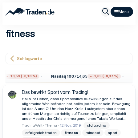
.
Traden
de
fitness
Schlagworte
6
Nasdaq 100
714,65
Gol
−13,59 (−0,18 %)
−2,65 (−0,37 %)
Das bewirkt Sport vorm Trading!
Hallo ihr Lieben, dass Sport positive Auswirkungen auf das
allgemeine Wohlbefinden hat, sollte jedem klar sein. Bewegung
ist das A und O! Um das Herz-Kreis-Laufsystem aber schon
am frühen Morgen so richtig auf Touren zu bringen, empfiehlt
unser Headtrader Chris ein morgendliches Tabata Workout...
TradingWelt
Thema
12 Nov. 2019
cfd trading
erfolgreich traden
fitness
mindset
sport