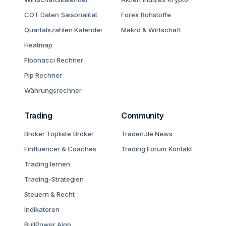
COT Daten
Saisonalität
Forex
Rohstoffe
Quartalszahlen Kalender
Makro & Wirtschaft
Heatmap
Fibonacci Rechner
Pip Rechner
Währungsrechner
Trading
Community
Broker Topliste
Broker
Traden.de News
Finfluencer & Coaches
Trading Forum
Kontakt
Trading lernen
Trading-Strategien
Steuern & Recht
Indikatoren
BullPower Algo