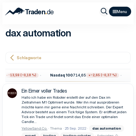
.
Traden
de
dax automation
Schlagworte
6
Nasdaq 100
714,65
Gol
−13,59 (−0,18 %)
−2,65 (−0,37 %)
Ein Eimer voller Trades
Hallo ich habe ein Roboter erstellt der auf den Dax im
Zeitrahmen M1 Optimiert wurde. Wer ihn mal ausprobieren
möchte kann mir gerne eine Nachricht schreiben. Der Expert
Advisor besteht aus einem Tick folge System. Er eröffnet jeden
Tick ein Trade und findet somit das Ende einer optimalen
Candle...
YellowSand.Co.
Thema
25 Sep. 2022
dax
automation
expert
trading
trading-roboter
Antworten: 0