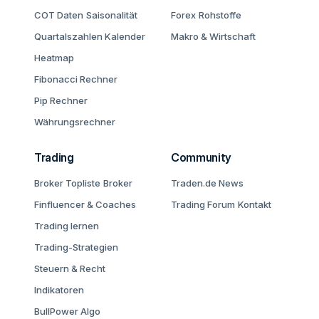
COT Daten
Saisonalität
Forex
Rohstoffe
Quartalszahlen Kalender
Makro & Wirtschaft
Heatmap
Fibonacci Rechner
Pip Rechner
Währungsrechner
Trading
Community
Broker Topliste
Broker
Traden.de News
Finfluencer & Coaches
Trading Forum
Kontakt
Trading lernen
Trading-Strategien
Steuern & Recht
Indikatoren
BullPower Algo