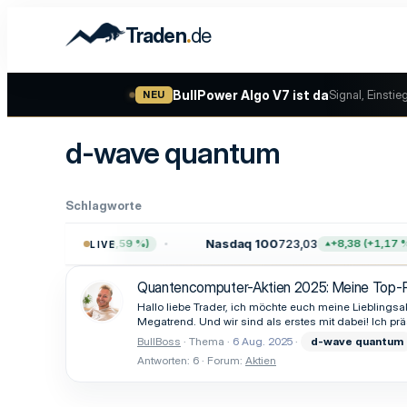
.
Traden
de
BullPower Algo V7 ist da
Signal, Einstie
NEU
d-wave quantum
Schlagworte
755,61
Nasdaq 100
723,03
+45,65 (+0,59 %)
+8,38 (+1,17 %)
LIVE
Quantencomputer-Aktien 2025: Meine Top-Pi
Hallo liebe Trader, ich möchte euch meine Lieblingsa
Megatrend. Und wir sind als erstes mit dabei! Ich pr
BullBoss
Thema
6 Aug. 2025
d-wave
quantum
Antworten: 6
Forum:
Aktien