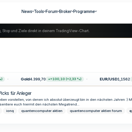
News
Tools
Forum
Broker
Programme
g, Stop und Ziele direkt in deinem TradingView-Chart.
Gold
4.399,70
EUR/USD
1,1562
+100,10 (+2,33 %)
cks für Anleger
ktien vorstellen, von denen ich absolut überzeugt bin in den nächsten Jahren :) 
äsentiere euch hiermit den nächsten Megatrend...
ionq
quantencomputer aktien
quantencomputer aktien forum
q