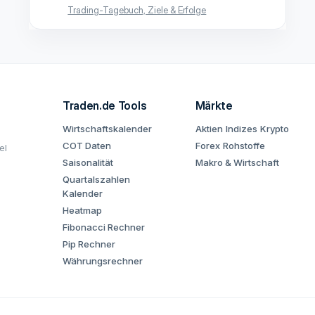
Trading-Tagebuch, Ziele & Erfolge
Traden.de Tools
Märkte
Wirtschaftskalender
Aktien
Indizes
Krypto
COT Daten
Forex
Rohstoffe
el
Saisonalität
Makro & Wirtschaft
Quartalszahlen
Kalender
Heatmap
Fibonacci Rechner
Pip Rechner
Währungsrechner