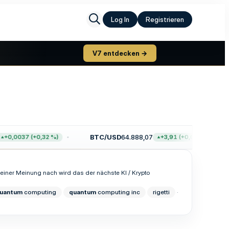
Log In
Registrieren
V7 entdecken →
BTC/USD
64.888,07
+0,0037 (+0,32 %)
+3,91 (+0,01 %)
Meiner Meinung nach wird das der nächste KI / Krypto
uantum
computing
quantum
computing inc
rigetti