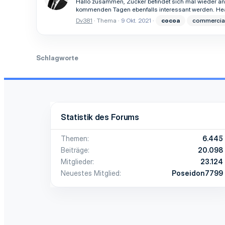
Hallo zusammen, Zucker befindet sich mal wieder an
kommenden Tagen ebenfalls interessant werden. Heati
Dv381
Thema
9 Okt. 2021
cocoa
commercia
Schlagworte
Statistik des Forums
Themen
6.445
Beiträge
20.098
Mitglieder
23.124
Neuestes Mitglied
Poseidon7799