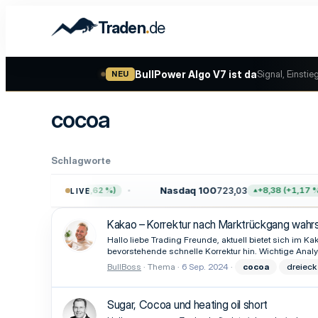
.
Traden
de
BullPower Algo V7 ist da
Signal, Einstie
NEU
cocoa
Schlagworte
757,64
Nasdaq 100
723,03
+47,68 (+0,62 %)
+8,38 (+1,17 %)
LIVE
Kakao – Korrektur nach Marktrückgang wahrs
Hallo liebe Trading Freunde, aktuell bietet sich im 
bevorstehende schnelle Korrektur hin. Wichtige Analy
BullBoss
Thema
6 Sep. 2024
cocoa
dreieck
Sugar, Cocoa und heating oil short