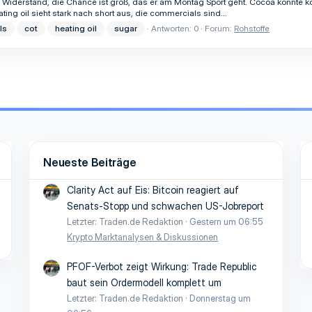
 Widerstand, die Chance ist groß, das er am Montag Sport geht. Cocoa könnte 
ng oil sieht stark nach short aus, die commercials sind...
ls
cot
heating oil
sugar
Antworten: 0
Forum:
Rohstoffe
Neueste Beiträge
Clarity Act auf Eis: Bitcoin reagiert auf
Senats-Stopp und schwachen US-Jobreport
Letzter: Traden.de Redaktion
Gestern um 06:55
Krypto Marktanalysen & Diskussionen
PFOF-Verbot zeigt Wirkung: Trade Republic
baut sein Ordermodell komplett um
Letzter: Traden.de Redaktion
Donnerstag um