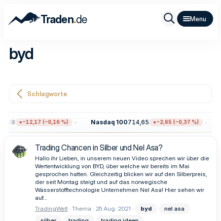
.
Traden
de
byd
Schlagworte
1,38
Nasdaq 100
714,65
−12,17 (−0,16 %)
−2,65 (−0,37 %)
Trading Chancen in Silber und Nel Asa?
Hallo ihr Lieben, in unserem neuen Video sprechen wir über die
Wertentwicklung von BYD, über welche wir bereits im Mai
gesprochen hatten. Gleichzeitig blicken wir auf den Silberpreis,
der seit Montag steigt und auf das norwegische
Wasserstofftechnologie Unternehmen Nel Asa! Hier sehen wir
auf...
TradingWelt
Thema
25 Aug. 2021
byd
nel asa
silber
trading
trading ideen