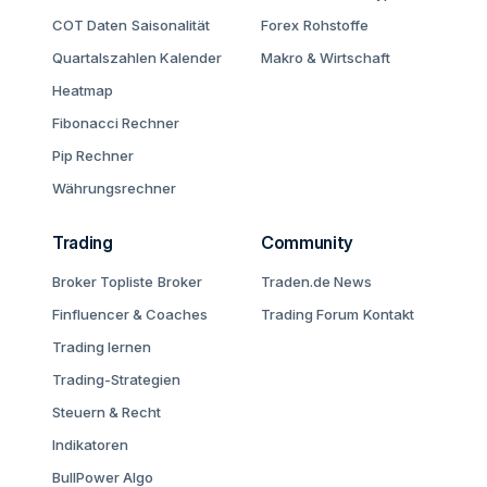
COT Daten
Saisonalität
Forex
Rohstoffe
Quartalszahlen Kalender
Makro & Wirtschaft
Heatmap
Fibonacci Rechner
Pip Rechner
Währungsrechner
Trading
Community
Broker Topliste
Broker
Traden.de News
Finfluencer & Coaches
Trading Forum
Kontakt
Trading lernen
Trading-Strategien
Steuern & Recht
Indikatoren
BullPower Algo