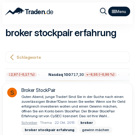
.
Traden
de
broker stockpair erfahrung
Schlagworte
5
Nasdaq 100
717,30
Gol
−12,97 (−0,17 %)
−6,55 (−0,90 %)
Broker StockPair
S
Guten Abend, junge Trader! Sind Sie in der Suche nach einen
zuverlässigen Broker?Dann lesen Sie weiter. Wenn sie Ihr Geld
erfolgreich investieren wollen und einen Gewinn mächen,
öffnen Sie ein Konto beim StockPair. Der Broker StockPair
Erfahrung ist von CySEC lizenziert. Das ist Ihre Wahl...
Schreiber
Thema
22 Okt. 2015
broker
broker
stockpair
erfahrung
gewinn mächen