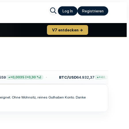
Log In
Registrieren
V7 entdecken →
59
BTC/USD
64.932,37
+0,0035 (+0,30 %)
+48,21 (+0,07 %)
er eignet. Ohne Wohnsitz, reines Guthaben Konto. Danke