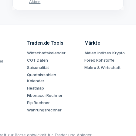
Aktien
Traden.de Tools
Märkte
Wirtschaftskalender
Aktien
Indizes
Krypto
COT Daten
Forex
Rohstoffe
el
Saisonalität
Makro & Wirtschaft
Quartalszahlen
Kalender
Heatmap
Fibonacci Rechner
Pip Rechner
Währungsrechner
aft zur Börse entwickelt für Trader und Anleger.