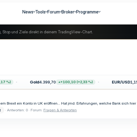
News
Tools
Forum
Broker
Programme
g, Stop und Ziele direkt in deinem TradingView-Chart.
Gold
4.399,70
EUR/USD
1,15
7 %)
+100,10 (+2,33 %)
 dem Brexit ein Konto in UK eröffnen... Hat jmd. Erfahrungen, welche Bank sich hi
t
Antworten: 0
Forum:
Fragen & Antworten