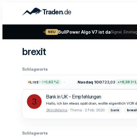
.
Traden
de
BullPower Algo V7 ist da
Signal, Einstie
NEU
brexit
Schlagworte
00
7.757,64
Nasdaq 100
723,03
+47,68 (+0,62 %)
+8,38 (+1,1
LIVE
Bank in UK - Empfehlungen
3
Hallo, ich bin etwas spät dran, wollte eigentlich VOR
3KindMama
Thema
2 Feb. 2020
bank
brexi
Schlagworte