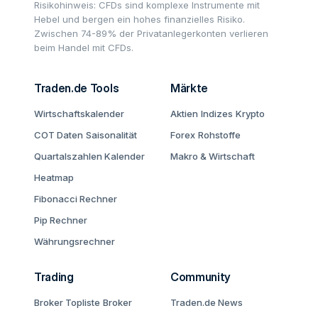
Risikohinweis: CFDs sind komplexe Instrumente mit
Hebel und bergen ein hohes finanzielles Risiko.
Zwischen 74-89% der Privatanlegerkonten verlieren
beim Handel mit CFDs.
Traden.de Tools
Märkte
Wirtschaftskalender
Aktien
Indizes
Krypto
COT Daten
Saisonalität
Forex
Rohstoffe
Quartalszahlen Kalender
Makro & Wirtschaft
Heatmap
Fibonacci Rechner
Pip Rechner
Währungsrechner
Trading
Community
Broker Topliste
Broker
Traden.de News