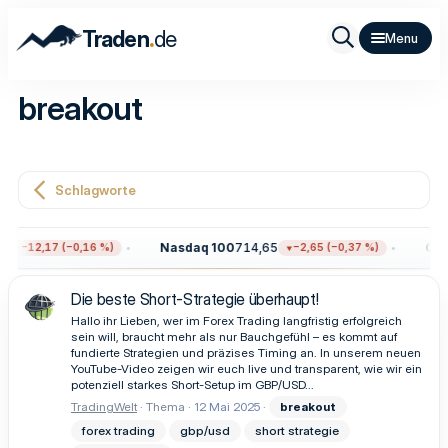
.
Traden
de
breakout
Schlagworte
Nasdaq 100
714,65
Gold
−12,17 (−0,16 %)
−2,65 (−0,37 %)
Die beste Short-Strategie überhaupt!
Hallo ihr Lieben, wer im Forex Trading langfristig erfolgreich
sein will, braucht mehr als nur Bauchgefühl – es kommt auf
fundierte Strategien und präzises Timing an. In unserem neuen
YouTube-Video zeigen wir euch live und transparent, wie wir ein
potenziell starkes Short-Setup im GBP/USD...
TradingWelt
Thema
12 Mai 2025
breakout
forex trading
gbp/usd
short strategie