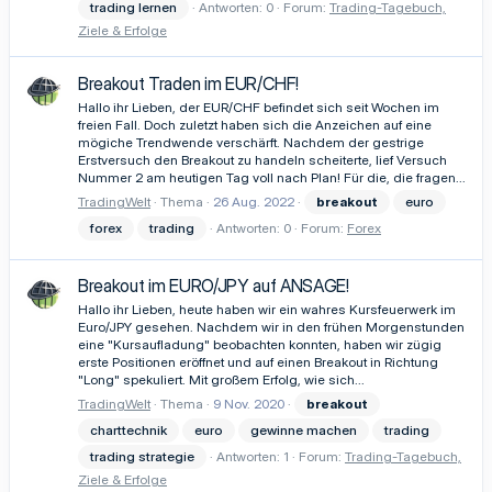
trading lernen
Antworten: 0
Forum:
Trading-Tagebuch,
Ziele & Erfolge
Breakout Traden im EUR/CHF!
Hallo ihr Lieben, der EUR/CHF befindet sich seit Wochen im
freien Fall. Doch zuletzt haben sich die Anzeichen auf eine
mögiche Trendwende verschärft. Nachdem der gestrige
Erstversuch den Breakout zu handeln scheiterte, lief Versuch
Nummer 2 am heutigen Tag voll nach Plan! Für die, die fragen...
TradingWelt
Thema
26 Aug. 2022
breakout
euro
forex
trading
Antworten: 0
Forum:
Forex
Breakout im EURO/JPY auf ANSAGE!
Hallo ihr Lieben, heute haben wir ein wahres Kursfeuerwerk im
Euro/JPY gesehen. Nachdem wir in den frühen Morgenstunden
eine "Kursaufladung" beobachten konnten, haben wir zügig
erste Positionen eröffnet und auf einen Breakout in Richtung
"Long" spekuliert. Mit großem Erfolg, wie sich...
TradingWelt
Thema
9 Nov. 2020
breakout
charttechnik
euro
gewinne machen
trading
trading strategie
Antworten: 1
Forum:
Trading-Tagebuch,
Ziele & Erfolge