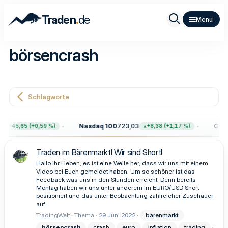
.
Traden
de
börsencrash
Schlagworte
Nasdaq 100
723,03
Gold
4
+45,65 (+0,59 %)
+8,38 (+1,17 %)
Traden im Bärenmarkt! Wir sind Short!
Hallo ihr Lieben, es ist eine Weile her, dass wir uns mit einem
Video bei Euch gemeldet haben. Um so schöner ist das
Feedback was uns in den Stunden erreicht. Denn bereits
Montag haben wir uns unter anderem im EURO/USD Short
positioniert und das unter Beobachtung zahlreicher Zuschauer
auf...
TradingWelt
Thema
29 Juni 2022
bärenmarkt
börsencrash
crash
euro
inflation
trading