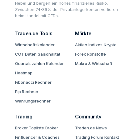
Hebel und bergen ein hohes finanzielles Risiko.
Zwischen 74-89% der Privatanlegerkonten verlieren
beim Handel mit CFDs.
Traden.de Tools
Märkte
Wirtschaftskalender
Aktien
Indizes
Krypto
COT Daten
Saisonalität
Forex
Rohstoffe
Quartalszahlen Kalender
Makro & Wirtschaft
Heatmap
Fibonacci Rechner
Pip Rechner
Währungsrechner
Trading
Community
Broker Topliste
Broker
Traden.de News
Finfluencer & Coaches
Trading Forum
Kontakt