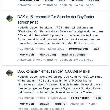
Antworten: 0
Forum:
Trading-Tagebuch, Ziele & Erfolge
DAX im Bärenmarkt! Die Stunder der DayTrader
schlägt jetzt!
Hallo ihr Lieben, bereits am 17.03 haben wir auf unseren
öffentlichen Kanälen ein klares Setup aufgezeigt, welches dem
DAX erhebliches Abwärtspotential zugestehen sollte. In der
Zwischenzeit ist viel passiert und die Investoren kehrten den
deutschen Unternehmen tatsächlich den Rücken zu. Im...
TradingWelt
Thema
12 Apr. 2022
börsencrash
dax
dax crash
dax trading
trading strategie
Antworten: 0
Forum:
Trading-Tagebuch, Ziele & Erfolge
DAX kollabiert erneut an der 15.000er Marke!
Hallo ihr Lieben, wer unseren YouTube Kanal verfolgt, weiß das
wir bereits am 17.03 auf die gefährliche 15.000er Marke
hingewiesen haben! Mit einem klar definierten Setup sind wir in
den vergangenen Tagen planmäßig in unsere Shortpositionen
gekommen und haben gleich zwei fantastische Trades...
TradingWelt
Thema
31 März 2022
börsencrash
dax
dax crash
traden
trading
Antworten: 1
Forum:
Trading-Tagebuch, Ziele & Erfolge