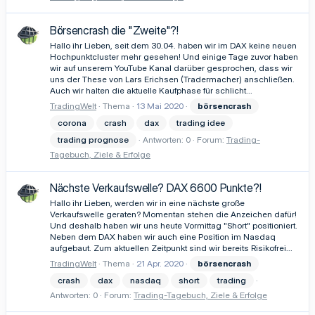
Börsencrash die "Zweite"?!
Hallo ihr Lieben, seit dem 30.04. haben wir im DAX keine neuen
Hochpunktcluster mehr gesehen! Und einige Tage zuvor haben
wir auf unserem YouTube Kanal darüber gesprochen, dass wir
uns der These von Lars Erichsen (Tradermacher) anschließen.
Auch wir halten die aktuelle Kaufphase für schlicht...
TradingWelt
Thema
13 Mai 2020
börsencrash
corona
crash
dax
trading idee
trading prognose
Antworten: 0
Forum:
Trading-
Tagebuch, Ziele & Erfolge
Nächste Verkaufswelle? DAX 6600 Punkte?!
Hallo ihr Lieben, werden wir in eine nächste große
Verkaufswelle geraten? Momentan stehen die Anzeichen dafür!
Und deshalb haben wir uns heute Vormittag "Short" positioniert.
Neben dem DAX haben wir auch eine Position im Nasdaq
aufgebaut. Zum aktuellen Zeitpunkt sind wir bereits Risikofrei...
TradingWelt
Thema
21 Apr. 2020
börsencrash
crash
dax
nasdaq
short
trading
Antworten: 0
Forum:
Trading-Tagebuch, Ziele & Erfolge