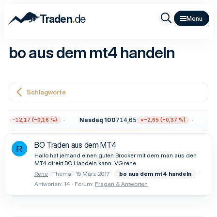
.
Traden
de
bo aus dem mt4 handeln
Schlagworte
8
Nasdaq 100
714,65
Gol
−12,17 (−0,16 %)
−2,65 (−0,37 %)
BO Traden aus dem MT4
R
Hallo hat jemand einen guten Brocker mit dem man aus den
MT4 direkt BO Handeln kann. VG rene
Rene
Thema
15 März 2017
bo
aus
dem
mt4
handeln
Antworten: 14
Forum:
Fragen & Antworten