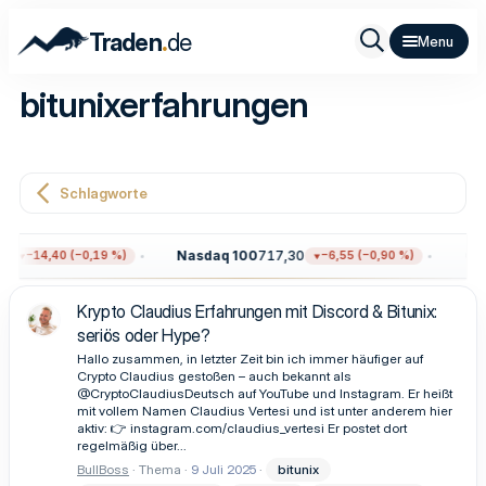
.
Traden
de
bitunixerfahrungen
Schlagworte
2
Nasdaq 100
717,30
Gol
−14,40 (−0,19 %)
−6,55 (−0,90 %)
Krypto Claudius Erfahrungen mit Discord & Bitunix:
seriös oder Hype?
Hallo zusammen, in letzter Zeit bin ich immer häufiger auf
Crypto Claudius gestoßen – auch bekannt als
@CryptoClaudiusDeutsch auf YouTube und Instagram. Er heißt
mit vollem Namen Claudius Vertesi und ist unter anderem hier
aktiv: 👉 instagram.com/claudius_vertesi Er postet dort
regelmäßig über...
BullBoss
Thema
9 Juli 2025
bitunix