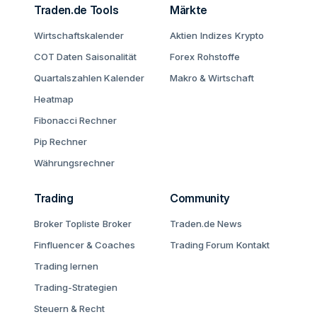
Traden.de Tools
Märkte
Wirtschaftskalender
Aktien
Indizes
Krypto
COT Daten
Saisonalität
Forex
Rohstoffe
Quartalszahlen Kalender
Makro & Wirtschaft
Heatmap
Fibonacci Rechner
Pip Rechner
Währungsrechner
Trading
Community
Broker Topliste
Broker
Traden.de News
Finfluencer & Coaches
Trading Forum
Kontakt
Trading lernen
Trading-Strategien
Steuern & Recht