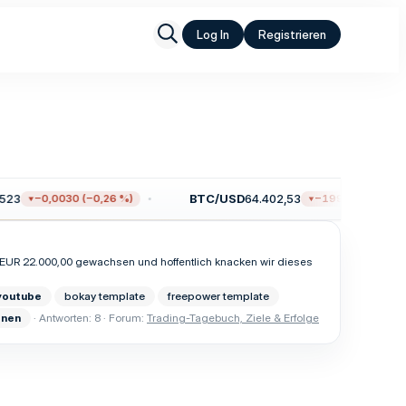
Log In
Registrieren
23
BTC/USD
64.402,53
−0,0030 (−0,26 %)
−199,79 (−0,31 %)
er EUR 22.000,00 gewachsen und hoffentlich knacken wir dieses
youtube
bokay template
freepower template
onen
Antworten: 8
Forum:
Trading-Tagebuch, Ziele & Erfolge