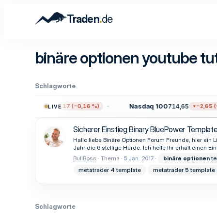
.
Traden
de
binäre optionen youtube tut
Schlagworte
500
7.711,38
Nasdaq 100
714,65
−12,17 (−0,16 %)
−2,65 (−
LIVE
Sicherer Einstieg Binary BluePower Template
Hallo liebe Binäre Optionen Forum Freunde, hier ein 
Jahr die 6 stellige Hürde. Ich hoffe Ihr erhält einen E
BullBoss
Thema
5 Jan. 2017
binäre
optionen
te
metatrader 4 template
metatrader 5 template
Schlagworte