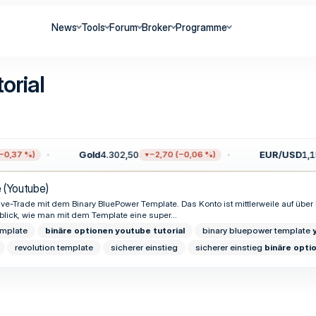
News
Tools
Forum
Broker
Programme
orial
Gold
4.302,50
EUR/USD
1,15
0,37 %)
−2,70 (−0,06 %)
 (Youtube)
Live-Trade mit dem Binary BluePower Template. Das Konto ist mittlerweile auf üb
inblick, wie man mit dem Template eine super...
mplate
binäre
optionen
youtube
tutorial
binary bluepower template
revolution template
sicherer einstieg
sicherer einstieg
binäre
opti