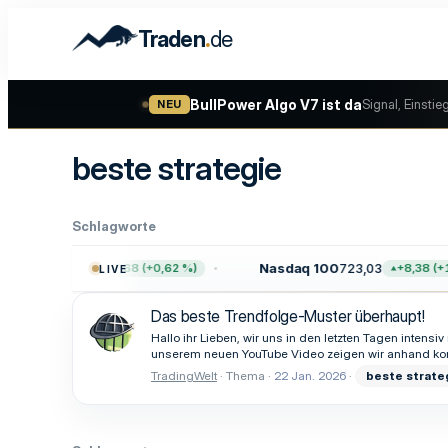
.
Traden
de
BullPower Algo V7 ist da
Signal, Einstie
NEU
beste strategie
Schlagworte
500
7.757,64
Nasdaq 100
723,03
+47,68 (+0,62 %)
+8,38 (+1,
LIVE
Das beste Trendfolge-Muster überhaupt!
Hallo ihr Lieben, wir uns in den letzten Tagen inten
unserem neuen YouTube Video zeigen wir anhand konk
TradingWelt
Thema
22 Jan. 2026
beste
strate