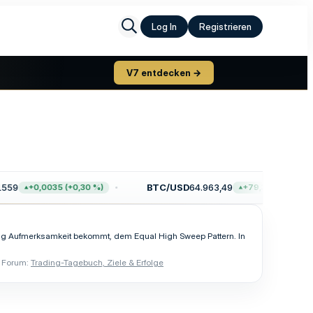
Log In
Registrieren
V7 entdecken →
559
BTC/USD
64.963,49
+0,0035 (+0,30 %)
+79,33 (+0,12 %)
 wenig Aufmerksamkeit bekommt, dem Equal High Sweep Pattern. In
Forum:
Trading-Tagebuch, Ziele & Erfolge