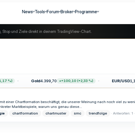
News
Tools
Forum
Broker
Programme
g, Stop und Ziele direkt in deinem TradingView-Chart.
Gold
4.399,70
EUR/USD
1,1
17 %)
+100,10 (+2,33 %)
siv mit einer Chartformation beschäftigt, die unserer Meinung nach noch viel zu
reter Marktbeispiele, warum uns genau diese...
gie
chartformation
chartmuster
smc
trendfolge
Antworten: 1